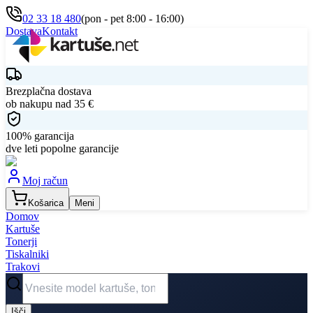
02 33 18 480
(pon - pet 8:00 - 16:00)
Dostava
Kontakt
Brezplačna dostava
ob nakupu nad
35
€
100% garancija
dve leti popolne garancije
Moj račun
Košarica
Meni
Domov
Kartuše
Tonerji
Tiskalniki
Trakovi
Išči