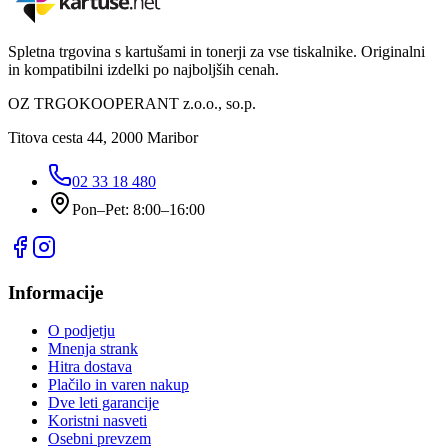
Spletna trgovina s kartušami in tonerji za vse tiskalnike. Originalni
in kompatibilni izdelki po najboljših cenah.
OZ TRGOKOOPERANT z.o.o., so.p.
Titova cesta 44, 2000 Maribor
02 33 18 480
Pon–Pet: 8:00–16:00
Informacije
O podjetju
Mnenja strank
Hitra dostava
Plačilo in varen nakup
Dve leti garancije
Koristni nasveti
Osebni prevzem