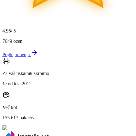
4.95
/ 5
7649
ocen
Poglej mnenja
Za vaš tiskalnik skrbimo
že od leta 2012
Več kot
155.617
paketov