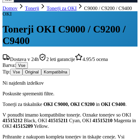
Domov
Tonerji
Tonerji za OKI
C9000 / C9200 / C9400
OKI
Tonerji OKI C9000 / C9200 /
C9400
Dostava v 24h
2 leti garancije
4.95/5 ocena
Barva:
Vse
Tip:
Vse
Original
Kompatibilna
Ni najdenih izdelkov
Poskusite spremeniti filtre.
Tonerji za tiskalnike
OKI C9000, OKI C9200
in
OKI C9400
.
V ponudbi imamo kompatibilne tonerje. Oznake tonerjev so OKI
41515212
Black, OKI
41515211
Cyan, OKI
41515210
Magenta in
OKI
41515209
Yellow.
Prihranite z nakupom kompleta tonerjev in tiskajte ceneje. Vsi