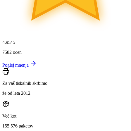
4.95
/ 5
7582
ocen
Poglej mnenja
Za vaš tiskalnik skrbimo
že od leta 2012
Več kot
155.576
paketov