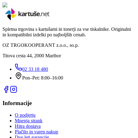
Spletna trgovina s kartušami in tonerji za vse tiskalnike. Originalni
in kompatibilni izdelki po najboljših cenah.
OZ TRGOKOOPERANT z.o.o., so.p.
Titova cesta 44, 2000 Maribor
02 33 18 480
Pon–Pet: 8:00–16:00
Informacije
O podjetju
Mnenja strank
Hitra dostava
Plačilo in varen nakup
Dve leti garancije