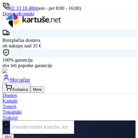
02 33 18 480
(pon - pet 8:00 - 16:00)
Dostava
Kontakt
Brezplačna dostava
ob nakupu nad
35
€
100% garancija
dve leti popolne garancije
Moj račun
Košarica
Meni
Domov
Kartuše
Tonerji
Tiskalniki
Trakovi
Išči