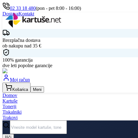
02 33 18 480
(pon - pet 8:00 - 16:00)
Dostava
Kontakt
Brezplačna dostava
ob nakupu nad
35
€
100% garancija
dve leti popolne garancije
Moj račun
Košarica
Meni
Domov
Kartuše
Tonerji
Tiskalniki
Trakovi
Išči