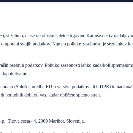
, si želimo, da se ob obisku spletne trgovine Kartuše.net (v nadaljeva
uporabi svojih podatkov. Namen politike zasebnosti je seznanitev kup
vaših osebnih podatkov. Politiko zasebnosti lahko kadarkoli spremenim
n dopolnitvami.
zakonodajo (Splošna uredba EU o varstvu podatkov ali GDPR) in naci
jih ponudnik dobi od vas, kadar obiščete spletno stran.
p., Titova cesta 44, 2000 Maribor, Slovenija.