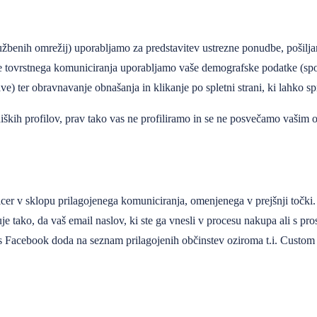
ružbenih omrežij) uporabljamo za predstavitev ustrezne ponudbe, pošilja
nje tovrstnega komuniciranja uporabljamo vaše demografske podatke (spol,
e) ter obravnavanje obnašanja in klikanje po spletni strani, ki lahko spr
niških profilov, prav tako vas ne profiliramo in se ne posvečamo vaši
er v sklopu prilagojenega komuniciranja, omenjenega v prejšnji točki. S
je tako, da vaš email naslov, ki ste ga vnesli v procesu nakupa ali s 
vas Facebook doda na seznam prilagojenih občinstev oziroma t.i. Custo