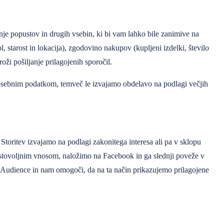
nje popustov in drugih vsebin, ki bi vam lahko bile zanimive na
 starost in lokacija), zgodovino nakupov (kupljeni izdelki, število
oži pošiljanje prilagojenih sporočil.
m osebnim podatkom, temveč le izvajamo obdelavo na podlagi večjih
toritev izvajamo na podlagi zakonitega interesa ali pa v sklopu
prostovoljnim vnosom, naložimo na Facebook in ga slednji poveže v
m Audience in nam omogoči, da na ta način prikazujemo prilagojene