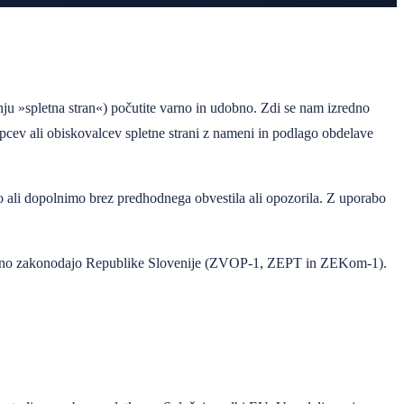
nju »spletna stran«) počutite varno in udobno. Zdi se nam izredno
cev ali obiskovalcev spletne strani z nameni in podlago obdelave
o ali dopolnimo brez predhodnega obvestila ali opozorila. Z uporabo
onalno zakonodajo Republike Slovenije (ZVOP-1, ZEPT in ZEKom-1).