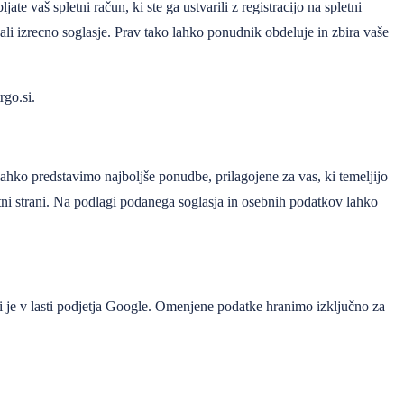
e vaš spletni račun, ki ste ga ustvarili z registracijo na spletni
dali izrecno soglasje. Prav tako lahko ponudnik obdeluje in zbira vaše
go.si
.
hko predstavimo najboljše ponudbe, prilagojene za vas, ki temeljijo
tni strani. Na podlagi podanega soglasja in osebnih podatkov lahko
 ki je v lasti podjetja Google. Omenjene podatke hranimo izključno za