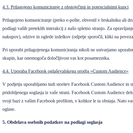
4.3. Prilagojeno komuniciranje z obstoječimi in potencialnimi kupci
Prilagojeno komuniciranje (preko e-pošte, obvestil v brskalniku ali d
podlagi vaših preteklih interakcij z našo spletno stranjo. Za opravlja
nakupov), odzive in oglede izdelkov (odprtje sporočil, kliki na povezav
Pri uporabi prilagojenega komuniciranja nikoli ne ustvarjamo uporab
skupin, kar onemogoča določljivost vas kot posameznika.
4.4. Uporaba Facebook oglaševalskega orodja »Custom Audience«
V podjetju uporabljamo tudi storitev Facebook Custom Audience in sic
pridobljenega soglasja iz vaše strani. Facebook Custom Audience delu
svoji bazi z vašim Facebook profilom, v kolikor le ta obstaja. Nato 
oglase.
5. Obdelava osebnih podatkov na podlagi soglasja