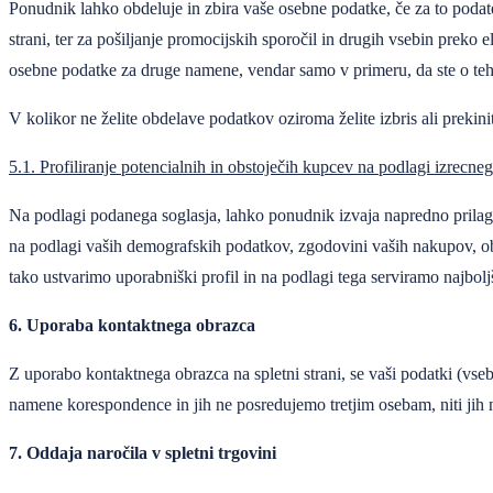
Ponudnik lahko obdeluje in zbira vaše osebne podatke, če za to podate s
strani, ter za pošiljanje promocijskih sporočil in drugih vsebin preko 
osebne podatke za druge namene, vendar samo v primeru, da ste o teh n
V kolikor ne želite obdelave podatkov oziroma želite izbris ali preki
5.1. Profiliranje potencialnih in obstoječih kupcev na podlagi izrecneg
Na podlagi podanega soglasja, lahko ponudnik izvaja napredno prilago
na podlagi vaših demografskih podatkov, zgodovini vaših nakupov, obna
tako ustvarimo uporabniški profil in na podlagi tega serviramo najbol
6. Uporaba kontaktnega obrazca
Z uporabo kontaktnega obrazca na spletni strani, se vaši podatki (vseb
namene korespondence in jih ne posredujemo tretjim osebam, niti ji
7. Oddaja naročila v spletni trgovini