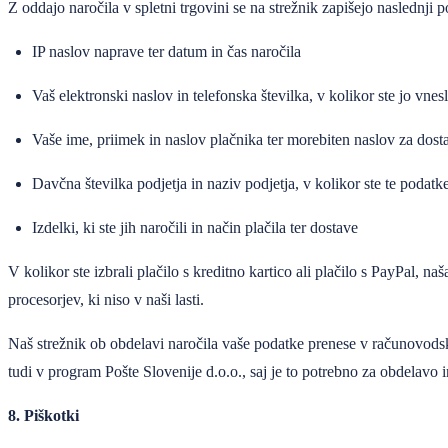
Z oddajo naročila v spletni trgovini se na strežnik zapišejo naslednji p
IP naslov naprave ter datum in čas naročila
Vaš elektronski naslov in telefonska številka, v kolikor ste jo vnesl
Vaše ime, priimek in naslov plačnika ter morebiten naslov za dosta
Davčna številka podjetja in naziv podjetja, v kolikor ste te podatk
Izdelki, ki ste jih naročili in način plačila ter dostave
V kolikor ste izbrali plačilo s kreditno kartico ali plačilo s PayPal, n
procesorjev, ki niso v naši lasti.
Naš strežnik ob obdelavi naročila vaše podatke prenese v računovodsk
tudi v program Pošte Slovenije d.o.o., saj je to potrebno za obdelavo i
8. Piškotki