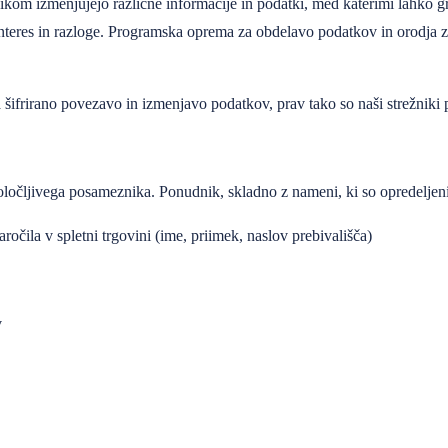
nikom izmenjujejo različne informacije in podatki, med katerimi lahko
teres in razloge. Programska oprema za obdelavo podatkov in orodja z
šifrirano povezavo in izmenjavo podatkov, prav tako so naši strežniki p
 določljivega posameznika. Ponudnik, skladno z nameni, ki so opredeljeni
očila v spletni trgovini (ime, priimek, naslov prebivališča)
v