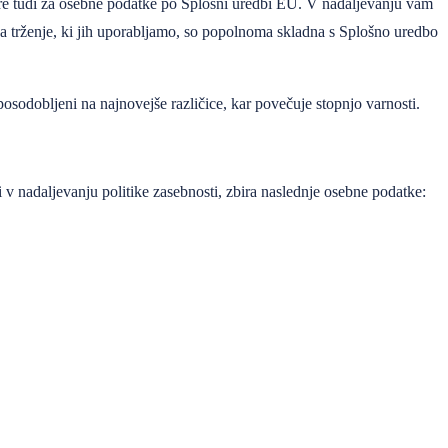
 gre tudi za osebne podatke po Splošni uredbi EU. V nadaljevanju vam
a trženje, ki jih uporabljamo, so popolnoma skladna s Splošno uredbo
osodobljeni na najnovejše različice, kar povečuje stopnjo varnosti.
 v nadaljevanju politike zasebnosti, zbira naslednje osebne podatke: