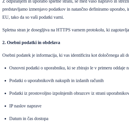
Z odpiranjem in uporabo spletne strani, se med vašo napravo in strež
predstavljamo izmenjavo podatkov in natančno definiramo uporabo, in
EU, tako da so vaši podatki varni.
Spletna stran je dosegljiva na HTTPS varnem protokolu, ki zagotavlja 
2. Osebni podatki in obdelava
Osebni podatek je informacija, ki vas identificira kot določenega ali
Osnovni podatki o uporabniku, ki se zbirajo le v primeru oddaje nar
Podatki o uporabnikovih nakupih in izdanih računih
Podatki iz prostovoljno izpolnjenih obrazcev iz strani uporabniko
IP naslov naprave
Datum in čas dostopa