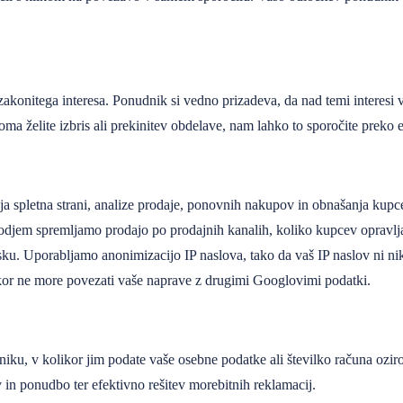
konitega interesa. Ponudnik si vedno prizadeva, da nad temi interesi
oma želite izbris ali prekinitev obdelave, nam lahko to sporočite preko
nja spletna strani, analize prodaje, ponovnih nakupov in obnašanja kup
rodjem spremljamo prodajo po prodajnih kanalih, koliko kupcev opravlj
isku. Uporabljamo anonimizacijo IP naslova, tako da vaš IP naslov ni n
kor ne more povezati vaše naprave z drugimi Googlovimi podatki.
niku, v kolikor jim podate vaše osebne podatke ali številko računa ozir
 in ponudbo ter efektivno rešitev morebitnih reklamacij.