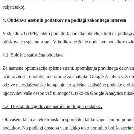
veljati takoj.
4. Obdelava osebnih podatkov na podlagi zakonitega interesa
V skladu z GDPR, lahko ponudnik podatke obdeluje tudi na podlagi za
obiskovalca spletne strani. V kolikor ne želite obdelave podatkov ozir
4.1. Splošna statistična obdelava
Za namene optimizacije spletne strani, spremljanja pravilnega delova
učinkovitosti, uporabljamo orodje za analitiko Google Analytics. Z o
odzive na oglaševalske kampanje ter splošne statistične podatke o ob
ugotovitev vaše osebe več ni mogoča, tako da Google Analytics nika
4.2. Dostop do zgodovine naročil in drugih podatkov
Ob vašem klicu ali elektronskem sporočilu, lahko zaposleni pri ponud
podatkov. Na podlagi dostopa vam lahko tako ponudijo boljšo storitev