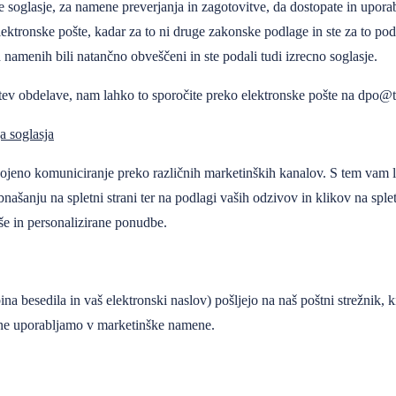
oglasje, za namene preverjanja in zagotovitve, da dostopate in uporabljat
elektronske pošte, kadar za to ni druge zakonske podlage in ste za to po
amenih bili natančno obveščeni in ste podali tudi izrecno soglasje.
nitev obdelave, nam lahko to sporočite preko elektronske pošte na
dpo@tr
a soglasja
jeno komuniciranje preko različnih marketinških kanalov. S tem vam la
šanju na spletni strani ter na podlagi vaših odzivov in klikov na sple
jše in personalizirane ponudbe.
ina besedila in vaš elektronski naslov) pošljejo na naš poštni strežnik,
h ne uporabljamo v marketinške namene.