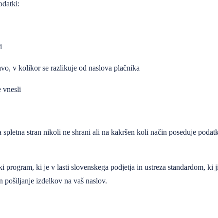
odatki:
i
vo, v kolikor se razlikuje od naslova plačnika
e vnesli
aša spletna stran nikoli ne shrani ali na kakršen koli način poseduje poda
i program, ki je v lasti slovenskega podjetja in ustreza standardom, k
n pošiljanje izdelkov na vaš naslov.