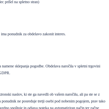
c prišel na spletno stran)
n ima ponudnik za obdelavo zakonit interes.
za namene sklepanja pogodbe. Obdelava naročila v spletni trgovini
m GDPR.
nski naslov, ki ste ga navedli ob vašem naročilu, ali pa ste se z
ova ponudnik ne posreduje tretji osebi pod nobenim pogojem, prav tako
edno spoštuje in odjava poteka na avtomatiziran način ter začne