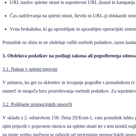
URL naslov spletne strani in napotitveni URL (kanal in kampanja –
Čas zadrževanja na spletni strani, število in URL-ji obiskanih stra
Vrsta brskalnika, ki ga uporabljate in uporabljen operacijski siste
Ponudnik ne zbira in ne obdeluje vaših osebnih podatkov, razen kadar 
3. Obdelava podatkov na podlagi zakona ali pogodbenega odnos
3.1. Nakup v spletni trgovini
V primeru, ko gre za sklenitev in izvajanje pogodbe s ponudnikom (v 
namreč ni mogoča brez posredovanja osebnih podatkov. Za izpolnitev
3.2. Pošiljanje promocijskih sporočil
V skladu z 2. odstavkom 158. člena ZEKom-1, vam ponudnik lahko pošilj
njim prijavili v pojavnem okencu na spletni strani ter s tem izrekli 
pa imate vedno možnost se odjaviti od prejemanja promocijskih sporo