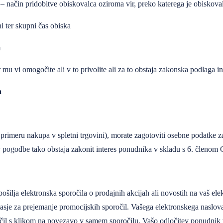
 način pridobitve obiskovalca oziroma vir, preko katerega je obiskovale
ni ter skupni čas obiska
m
mu vi omogočite ali v to privolite ali za to obstaja zakonska podlaga i
a
primeru nakupa v spletni trgovini), morate zagotoviti osebne podatke 
 pogodbe tako obstaja zakonit interes ponudnika v skladu s 6. členo
a elektronska sporočila o prodajnih akcijah ali novostih na vaš elektro
soglasje za prejemanje promocijskih sporočil. Vašega elektronskega nasl
čil s klikom na povezavo v samem sporočilu. Vašo odločitev ponudnik v