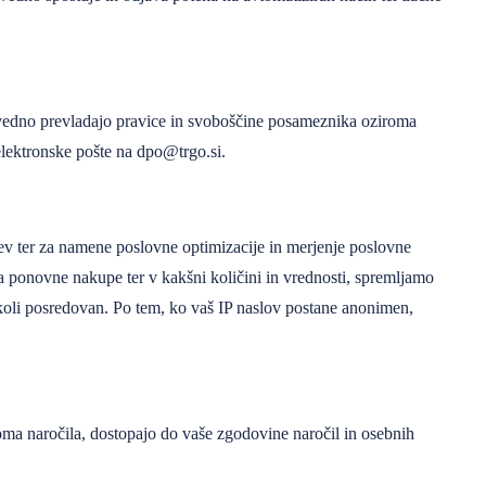
 vedno prevladajo pravice in svoboščine posameznika oziroma
 elektronske pošte na
dpo@trgo.si
.
cev ter za namene poslovne optimizacije in merjenje poslovne
a ponovne nakupe ter v kakšni količini in vrednosti, spremljamo
ikoli posredovan. Po tem, ko vaš IP naslov postane anonimen,
oma naročila, dostopajo do vaše zgodovine naročil in osebnih