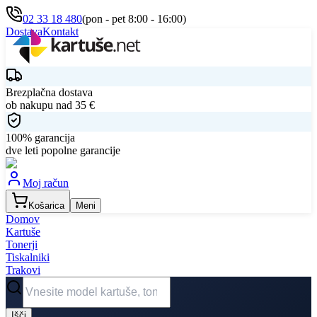
02 33 18 480
(pon - pet 8:00 - 16:00)
Dostava
Kontakt
Brezplačna dostava
ob nakupu nad
35
€
100% garancija
dve leti popolne garancije
Moj račun
Košarica
Meni
Domov
Kartuše
Tonerji
Tiskalniki
Trakovi
Išči