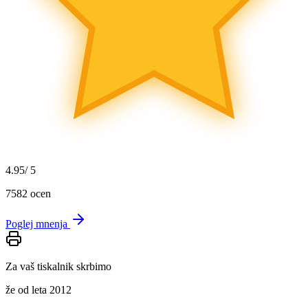
4.95
/ 5
7582
ocen
Poglej mnenja
Za vaš tiskalnik skrbimo
že od leta 2012