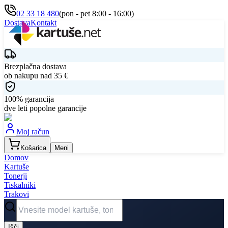
02 33 18 480
(pon - pet 8:00 - 16:00)
Dostava
Kontakt
Brezplačna dostava
ob nakupu nad
35
€
100% garancija
dve leti popolne garancije
Moj račun
Košarica
Meni
Domov
Kartuše
Tonerji
Tiskalniki
Trakovi
Išči