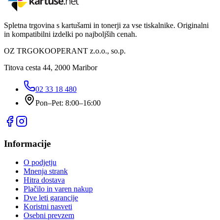
Spletna trgovina s kartušami in tonerji za vse tiskalnike. Originalni
in kompatibilni izdelki po najboljših cenah.
OZ TRGOKOOPERANT z.o.o., so.p.
Titova cesta 44, 2000 Maribor
02 33 18 480
Pon–Pet: 8:00–16:00
Informacije
O podjetju
Mnenja strank
Hitra dostava
Plačilo in varen nakup
Dve leti garancije
Koristni nasveti
Osebni prevzem