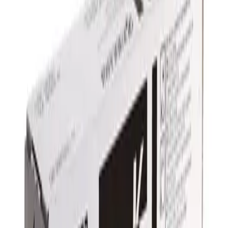
ponudbe
✓
Brez neželene pošte
Prijava