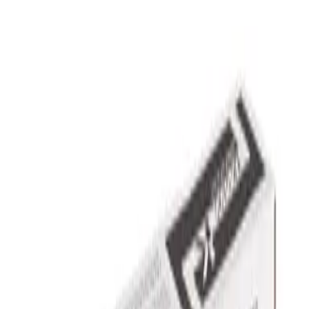
J
Jadran Šturm
Pokaži več mnenj
Pogosta vprašanja
Ali je originalni toner vreden višje cene?
Kakšna garancija je vključena?
Koliko stane dostava in kako hitro bo dostavljeno?
Kakšna je politika vračil?
Kako preverim kompatibilnost s svojim tiskalnikom?
Prijavite se na naše
e-novice
✓
Ekskluzivni popusti
✓
Novosti in nasveti
✓
Posebne