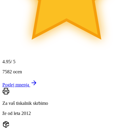
4.95
/ 5
7582
ocen
Poglej mnenja
Za vaš tiskalnik skrbimo
že od leta 2012