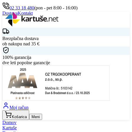
02 33 18 480
(pon - pet 8:00 - 16:00)
Dostava
Kontakt
Brezplačna dostava
ob nakupu nad
35
€
100% garancija
dve leti popolne garancije
Moj račun
Košarica
Meni
Domov
Kartuše