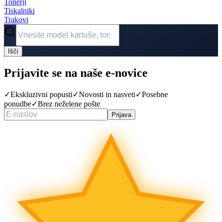
Tonerji
Tiskalniki
Trakovi
Išči
Prijavite se na naše
e-novice
✓
Ekskluzivni popusti
✓
Novosti in nasveti
✓
Posebne
ponudbe
✓
Brez neželene pošte
Prijava